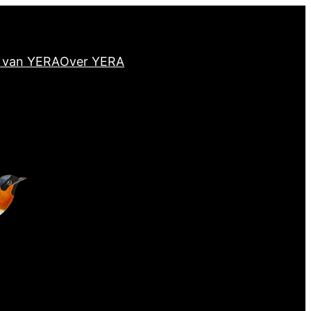
d van YERA
Over YERA