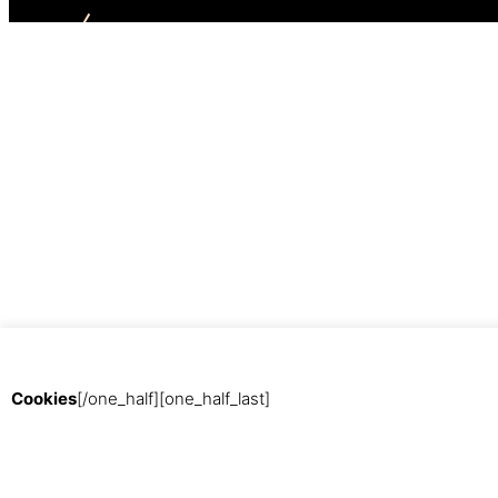
Met trots aangedreven door
WordPress
Cookies
[/one_half][one_half_last]