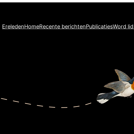
Ereleden
Home
Recente berichten
Publicaties
Word li