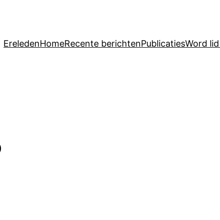
Ereleden
Home
Recente berichten
Publicaties
Word li
o