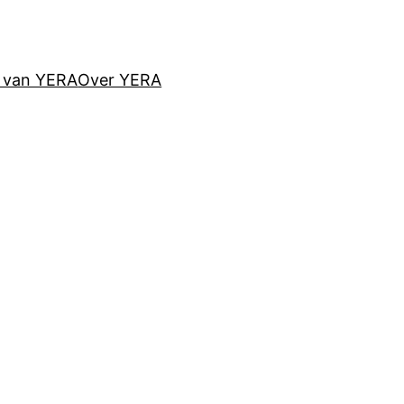
d van YERA
Over YERA