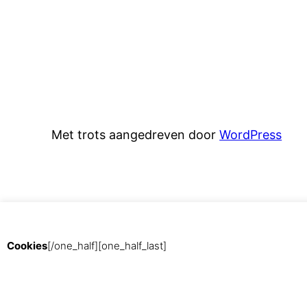
Met trots aangedreven door
WordPress
Cookies
[/one_half][one_half_last]