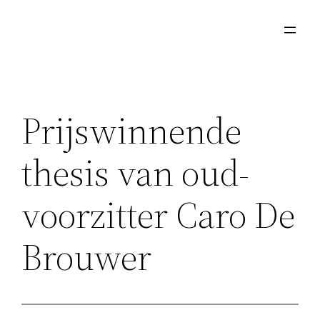
Ga
naar
de
inhoud
Prijswinnende
thesis van oud-
voorzitter Caro De
Brouwer