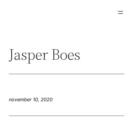
Ga
naar
de
inhoud
Jasper Boes
november 10, 2020