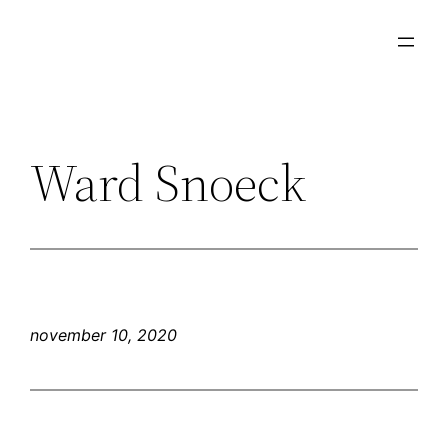
Ga
naar
de
inhoud
Ward Snoeck
november 10, 2020