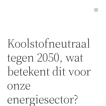
Ga
naar
de
inhoud
Koolstofneutraal
tegen 2050, wat
betekent dit voor
onze
energiesector?