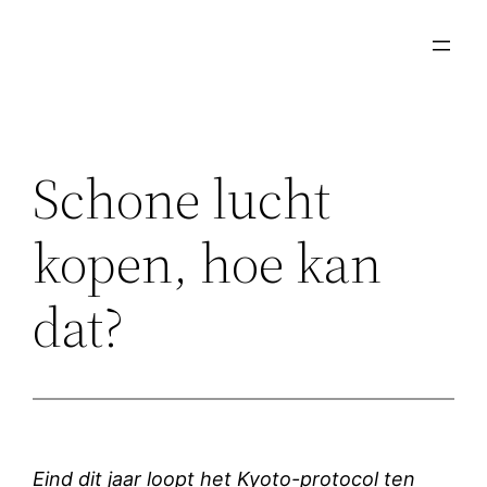
Ga
naar
de
inhoud
Schone lucht
kopen, hoe kan
dat?
Eind dit jaar loopt het Kyoto-protocol ten