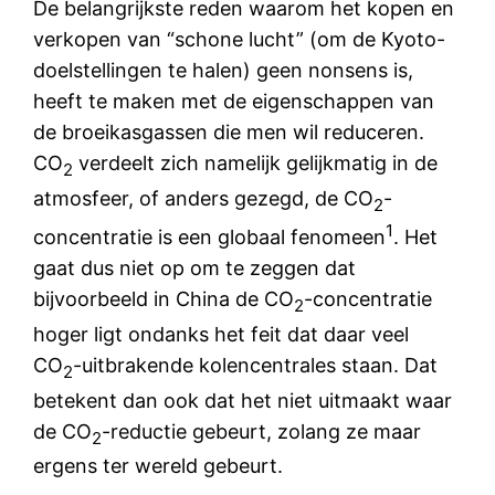
De belangrijkste reden waarom het kopen en
verkopen van “schone lucht” (om de Kyoto-
doelstellingen te halen) geen nonsens is,
heeft te maken met de eigenschappen van
de broeikasgassen die men wil reduceren.
CO
verdeelt zich namelijk gelijkmatig in de
2
atmosfeer, of anders gezegd, de CO
-
2
1
concentratie is een globaal fenomeen
. Het
gaat dus niet op om te zeggen dat
bijvoorbeeld in China de CO
-concentratie
2
hoger ligt ondanks het feit dat daar veel
CO
-uitbrakende kolencentrales staan. Dat
2
betekent dan ook dat het niet uitmaakt waar
de CO
-reductie gebeurt, zolang ze maar
2
ergens ter wereld gebeurt.