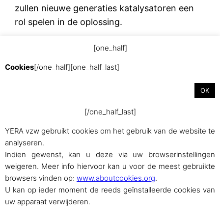
zullen nieuwe generaties katalysatoren een
rol spelen in de oplossing.
[one_half]
augustus 31, 2015
Cookies
[/one_half][one_half_last]
OK
[/one_half_last]
YERA vzw gebruikt cookies om het gebruik van de website te
analyseren.
Indien gewenst, kan u deze via uw browserinstellingen
weigeren. Meer info hiervoor kan u voor de meest gebruikte
Met trots aangedreven door
WordPress
browsers vinden op:
www.aboutcookies.org
.
U kan op ieder moment de reeds geïnstalleerde cookies van
uw apparaat verwijderen.