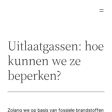
Ga
naar
de
inhoud
Uitlaatgassen: hoe
kunnen we ze
beperken?
Zolang we op basis van fossiele brandstoffen