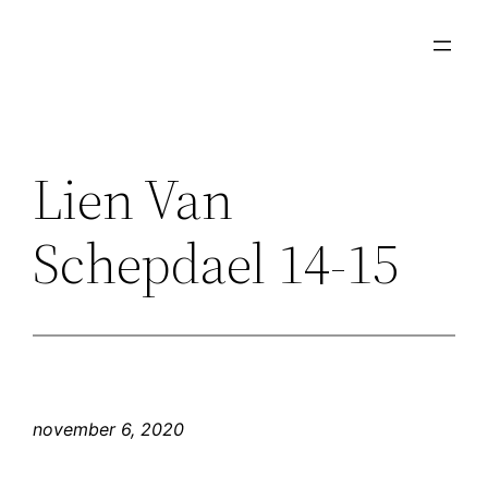
Ga
naar
de
inhoud
Lien Van
Schepdael 14-15
november 6, 2020