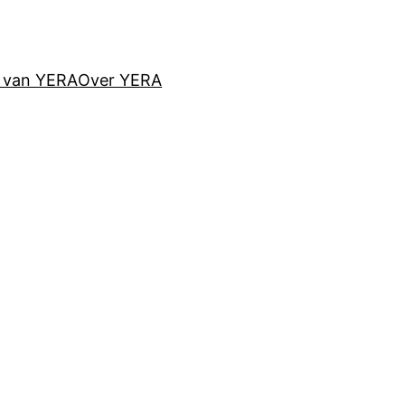
d van YERA
Over YERA