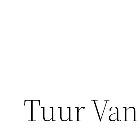
Ga
naar
de
inhoud
Tuur Van