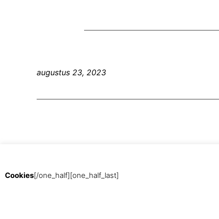
augustus 23, 2023
Cookies
[/one_half][one_half_last]
Met trots aangedreven door
WordPress