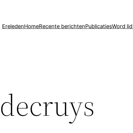
Ereleden
Home
Recente berichten
Publicaties
Word li
decruys