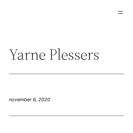
Ga
naar
de
inhoud
Yarne Plessers
november 6, 2020